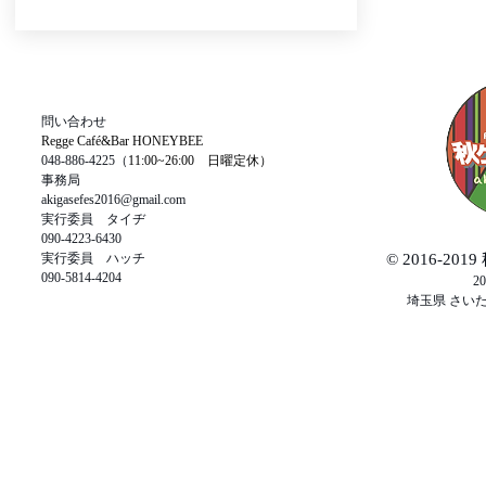
​問い合わせ
Regge Café&Bar HONEYBEE
048-886-4225（
11:00~26:00 日曜定休）
​事務局
akigasefes2016@gmail.com
実行委員 タイヂ
090-4223-6430
実行委員 ハッチ
© 2016-2
090-5814-4204
20
埼玉県 さい