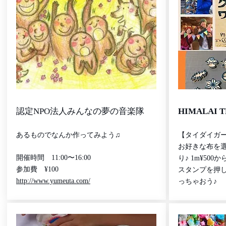
認定NPO法人みんなの夢の音楽隊
​HIMALAI 
あるものでなんか作ってみよう♫
【タイダイガ
お好きな布を選
開催時間 11:00〜16:00
り♪ 1m¥50
参加費 ¥100
スタンプを押
http://www.yumeuta.com/
っちゃおう♪