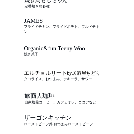
焼き鳥ももちゃん
定番焼き鳥各種
JAMES
​フライドチキン、フライドポテト、プルドチキ
ン
Organic&fun
Teeny Woo
焼き菓子
​エルチョルリート
by居酒屋ちどり
タコライス、おつまみ、テキーラ、サワー
旅商人珈琲
自家焙煎コーヒー、カフェオレ、ココアなど
ザーゴンキッチン
ローストビーフ丼 おつまみローストビーフ