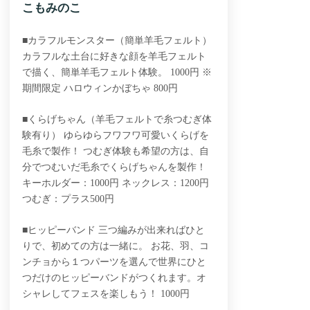
こもみのこ
■カラフルモンスター（簡単羊毛フェルト）
カラフルな土台に好きな顔を羊毛フェルト
で描く、簡単羊毛フェルト体験。 1000円 ※
期間限定 ハロウィンかぼちゃ 800円
■くらげちゃん（羊毛フェルトで糸つむぎ体
験有り） ゆらゆらフワフワ可愛いくらげを
毛糸で製作！ つむぎ体験も希望の方は、自
分でつむいだ毛糸でくらげちゃんを製作！
キーホルダー：1000円 ネックレス：1200円
つむぎ：プラス500円
■ヒッピーバンド 三つ編みが出来ればひと
りで、初めての方は一緒に。 お花、羽、コ
ンチョから１つパーツを選んで世界にひと
つだけのヒッピーバンドがつくれます。オ
シャレしてフェスを楽しもう！ 1000円