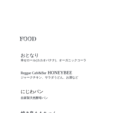
​FOOD
​FOOD
おとなり
幸せロール(カカオバナナ)、オーガニックコーラ
HONEYBEE
Reggae Café&Bar
ジャークチキン、サラダうどん、お酒など
にじわパン
自家製天然酵母パン