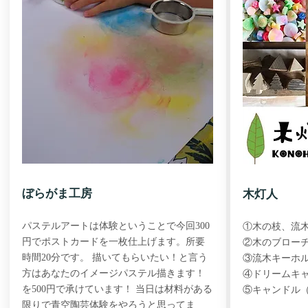
ぼらがま工房
木灯人
パステルアートは体験ということで今回300
①木の枝、流
円でポストカードを一枚仕上げます。所要
②木のブロー
時間20分です。 描いてもらいたい！と言う
③流木キーホル
方はあなたのイメージパステル描きます！
④ドリームキ
を500円で承けています！ 当日は材料がある
⑤キャンドル
限りで青空陶芸体験をやろうと思ってま