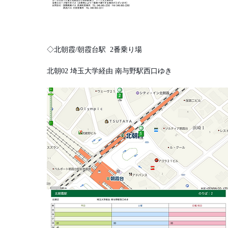
◇北朝霞/朝霞台駅
2
番乗り場
北朝02 埼玉大学経由 南与野駅西口ゆき